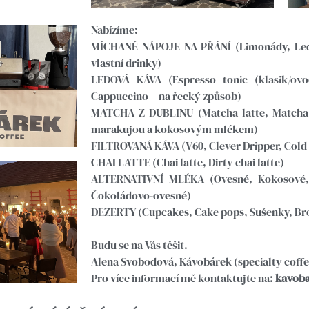
Nabízíme:
MÍCHANÉ NÁPOJE NA PŘÁNÍ (Limonády, Ledo
vlastní drinky)
LEDOVÁ KÁVA (Espresso tonic (klasik/ovo
Cappuccino – na řecký způsob)
MATCHA Z DUBLINU (Matcha latte, Matcha 
marakujou a kokosovým mlékem)
FILTROVANÁ KÁVA (V60, Clever Dripper, Cold
CHAI LATTE (Chai latte, Dirty chai latte)
ALTERNATIVNÍ MLÉKA (Ovesné, Kokosové, 
Čokoládovo-ovesné)
DEZERTY (Cupcakes, Cake pops, Sušenky, Br
Budu se na Vás těšit.
Alena Svobodová, Kávobárek (specialty coffe
Pro více informací mě kontaktujte na:
kavob