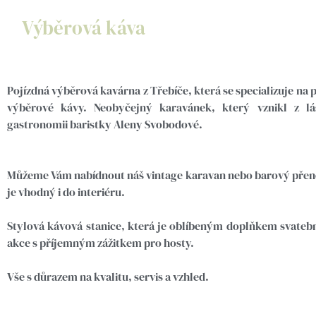
Výběrová káva
Pojízdná výběrová kavárna z Třebíče, která se specializuje na 
výběrové kávy. Neobyčejný karavánek, který vznikl z l
gastronomii baristky Aleny Svobodové.
Můžeme Vám nabídnout náš vintage karavan nebo barový přeno
je vhodný i do interiéru.
Stylová kávová stanice, která je oblíbeným doplňkem svateb
akce s příjemným zážitkem pro hosty.
Vše s důrazem na kvalitu, servis a vzhled.