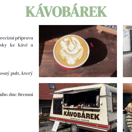
KÁVOBÁREK
precizní přípravu
ásky ke kávě a
sný pult, který
ního dne/firemní