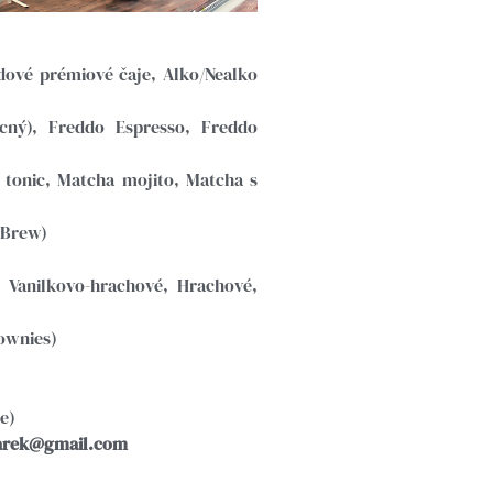
vé prémiové čaje, Alko/Nealko
cný), Freddo Espresso, Freddo
tonic, Matcha mojito, Matcha s
 Brew)
Vanilkovo-hrachové, Hrachové,
ownies)
e)
arek@gmail.com