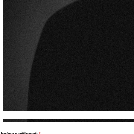
Jméno a příjmení:
*