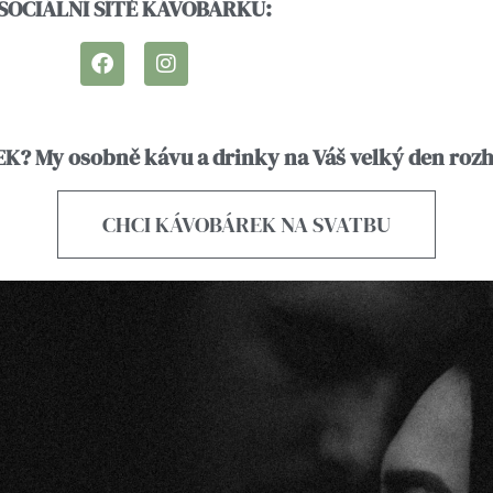
SOCIÁLNÍ SÍTĚ KÁVOBÁRKU:
F
I
a
n
c
s
e
t
b
a
K? My osobně kávu a drinky na Váš velký den ro
o
g
o
r
k
a
CHCI KÁVOBÁREK NA SVATBU
m